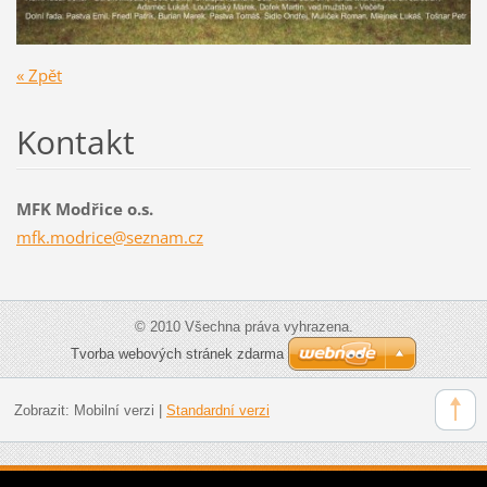
« Zpět
Kontakt
MFK Modřice o.s.
mfk.modr
ice@sezn
am.cz
© 2010 Všechna práva vyhrazena.
Tvorba webových stránek zdarma
Zobrazit:
Mobilní verzi
|
Standardní verzi