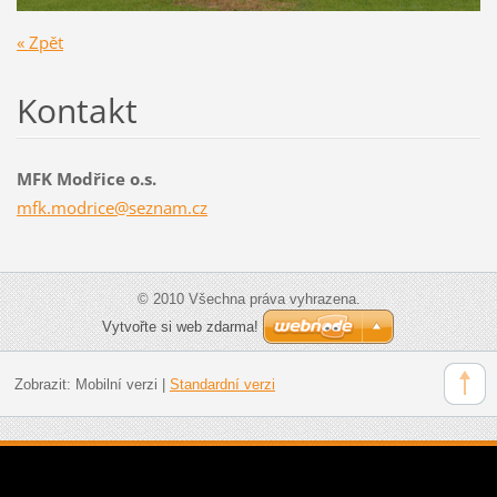
« Zpět
Kontakt
MFK Modřice o.s.
mfk.modr
ice@sezn
am.cz
© 2010 Všechna práva vyhrazena.
Vytvořte si web zdarma!
Zobrazit:
Mobilní verzi
|
Standardní verzi