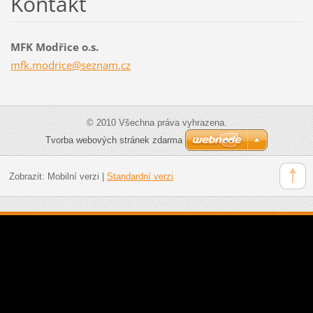
Kontakt
MFK Modřice o.s.
mfk.modr
ice@sezn
am.cz
© 2010 Všechna práva vyhrazena.
Tvorba webových stránek zdarma
Zobrazit:
Mobilní verzi
|
Standardní verzi