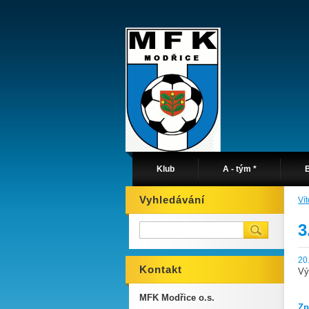
Klub
A - tým *
B
Vyhledávání
Ví
3
20
Kontakt
Vý
MFK Modřice o.s.
Zp