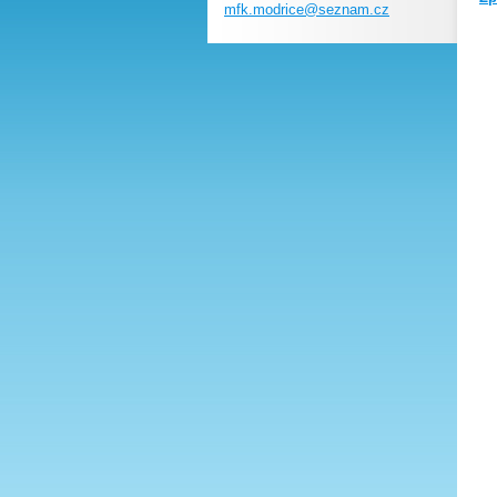
mfk.modr
ice@sezn
am.cz