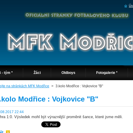
Úv
 - tým *
Žáci
Oldboys
Fotogalerie *
tejte na stránkách MFK Modřice
>
3.kolo Modřice : Vojkovice "B"
.kolo Modřice : Vojkovice "B"
.08.2017 22:44
hra 1:0. Výsledek mohl být výraznější proměnit šance, které jsme měli.
ět