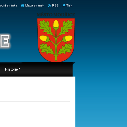
odní stránka
Mapa stránek
RSS
Tisk
Historie *