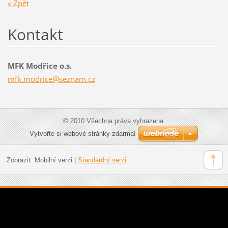
« Zpět
Kontakt
MFK Modřice o.s.
mfk.modr
ice@sezn
am.cz
© 2010 Všechna práva vyhrazena.
Vytvořte si webové stránky zdarma!
Zobrazit:
Mobilní verzi
|
Standardní verzi