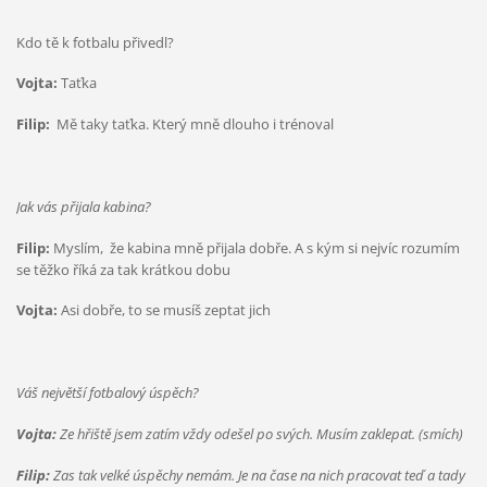
Kdo tě k fotbalu přivedl?
Vojta:
Taťka
Filip:
Mě taky taťka. Který mně dlouho i trénoval
Jak vás přijala kabina?
Filip:
Myslím, že kabina mně přijala dobře. A s kým si nejvíc rozumím
se těžko říká za tak krátkou dobu
Vojta:
Asi dobře, to se musíš zeptat jich
Váš největší fotbalový úspěch?
Vojta:
Ze hřiště jsem zatím vždy odešel po svých. Musím zaklepat. (smích)
Filip:
Zas tak velké úspěchy nemám. Je na čase na nich pracovat teď a tady