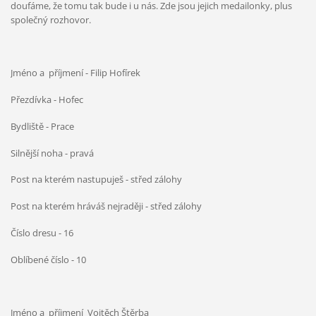
doufáme, že tomu tak bude i u nás. Zde jsou jejich medailonky, plus
společný rozhovor.
Jméno a příjmení - Filip Hofírek
Přezdívka - Hofec
Bydliště - Prace
Silnější noha - pravá
Post na kterém nastupuješ - střed zálohy
Post na kterém hráváš nejraději - střed zálohy
Číslo dresu - 16
Oblíbené číslo - 10
Jméno a příjmení Vojtěch Štěrba