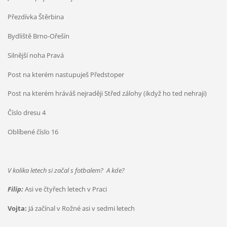
Přezdívka Štěrbina
Bydliště Brno-Ořešín
Silnější noha Pravá
Post na kterém nastupuješ Předstoper
Post na kterém hráváš nejraději Střed zálohy (ikdyž ho ted nehraji)
Číslo dresu 4
Oblíbené číslo 16
V kolika letech si začal s fotbalem? A kde?
Filip:
Asi ve čtyřech letech v Praci
Vojta:
Já začínal v Rožné asi v sedmi letech