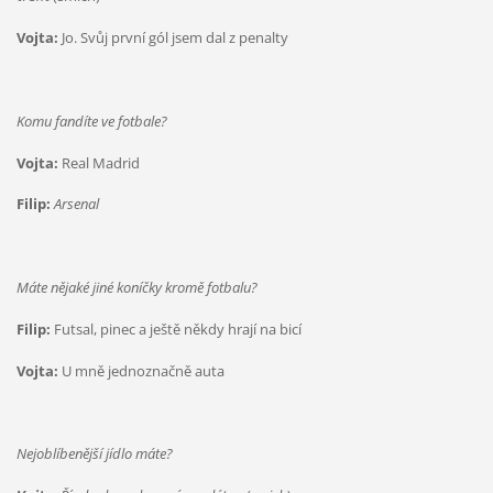
Vojta:
Jo. Svůj první gól jsem dal z penalty
Komu fandíte ve fotbale?
Vojta:
Real Madrid
Filip:
Arsenal
Máte nějaké jiné koníčky kromě fotbalu?
Filip:
Futsal, pinec a ještě někdy hrají na bicí
Vojta:
U mně jednoznačně auta
Nejoblíbenější jídlo máte?