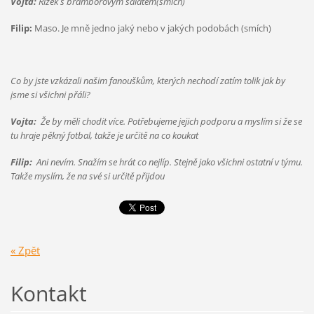
Vojta:
Řízek s bramborovým salátem(smich)
Filip:
Maso. Je mně jedno jaký nebo v jakých podobách (smích)
Co by jste vzkázali našim fanouškům, kterých nechodí zatím tolik jak by
jsme si všichni přáli?
Vojta:
Že by měli chodit více. Potřebujeme jejich podporu a myslím si že se
tu hraje pěkný fotbal, takže je určitě na co koukat
Filip:
Ani nevím. Snažím se hrát co nejlíp. Stejně jako všichni ostatní v týmu.
Takže myslím, že na své si určitě přijdou
« Zpět
Kontakt