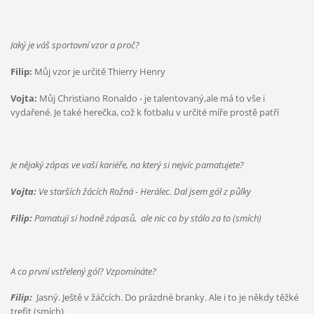
Jaký je váš sportovní vzor a proč?
Filip:
Můj vzor je určitě Thierry Henry
Vojta:
Můj Christiano Ronaldo - je talentovaný,ale má to vše i
vydařené. Je také herečka, což k fotbalu v určité míře prostě patří
Je nějaký zápas ve vaší kariéře, na který si nejvíc pamatujete?
Vojta:
Ve starších žácích Rožná - Herálec. Dal jsem gól z půlky
Filip:
Pamatuji si hodně zápasů, ale nic co by stálo za to (smích)
A co první vstřelený gól? Vzpomínáte?
Filip:
Jasný. Ještě v žáčcích. Do prázdné branky. Ale i to je někdy těžké
trefit (smích)