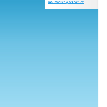
mfk.modr
ice@sezn
am.cz