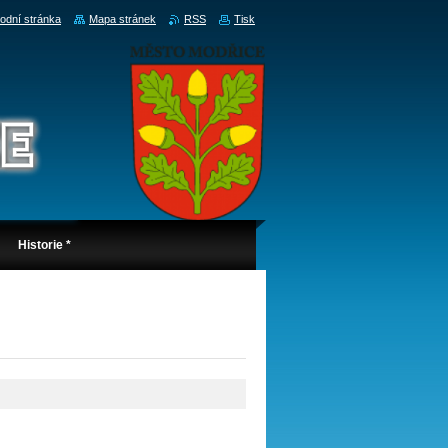
odní stránka
Mapa stránek
RSS
Tisk
Historie *