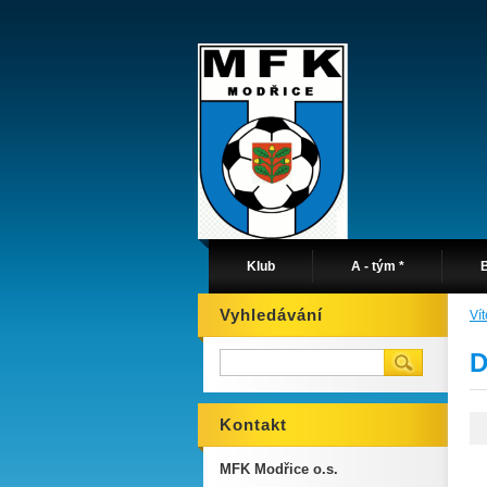
Klub
A - tým *
B
Vyhledávání
Ví
D
Kontakt
MFK Modřice o.s.