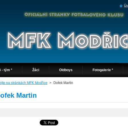
Úv
 - tým *
Žáci
Oldboys
Fotogalerie *
tejte na stránkách MFK Modřice
>
Dofek Martin
ofek Martin