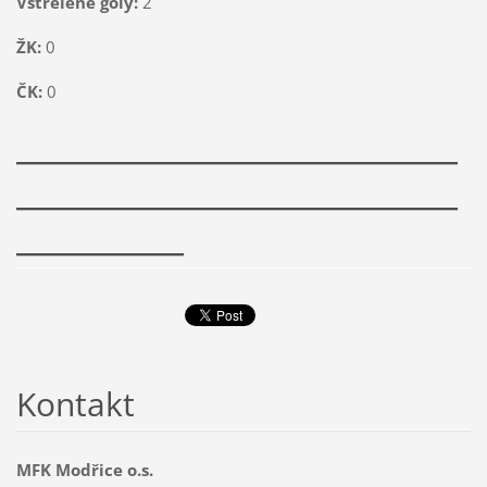
Vstřelené góly:
2
ŽK:
0
ČK:
0
_____________________________
_____________________________
___________
Kontakt
MFK Modřice o.s.