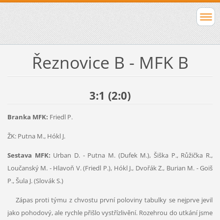
Řeznovice B - MFK B
3:1 (2:0)
Branka MFK:
Friedl P.
ŽK: Putna M., Hókl J.
Sestava MFK:
Urban D. - Putna M. (Dufek M.), Šiška P., Růžička R.,
Loučanský M. - Hlavoň V. (Friedl P.), Hókl J., Dvořák Z., Burian M. - Goiš
P., Šula J. (Slovák S.)
Zápas proti týmu z chvostu první poloviny tabulky se nejprve jevil
jako pohodový, ale rychle přišlo vystřízlivění. Rozehrou do utkání jsme