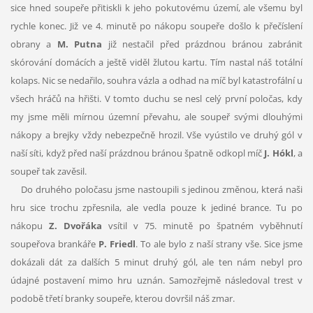
sice hned soupeře přitiskli k jeho pokutovému území, ale všemu byl
rychle konec. Již ve 4. minutě po nákopu soupeře došlo k přečíslení
obrany a
M. Putna
již nestačil před prázdnou bránou zabránit
skórování domácích a ještě viděl žlutou kartu. Tím nastal náš totální
kolaps. Nic se nedařilo, souhra vázla a odhad na míč byl katastrofální u
všech hráčů na hřišti. V tomto duchu se nesl celý první poločas, kdy
my jsme měli mírnou územní převahu, ale soupeř svými dlouhými
nákopy a brejky vždy nebezpečně hrozil. Vše vyústilo ve druhý gól v
naší síti, když před naší prázdnou bránou špatně odkopl míč
J. Hókl
, a
soupeř tak zavěsil.
Do druhého poločasu jsme nastoupili s jedinou změnou, která naši
hru sice trochu zpřesnila, ale vedla pouze k jediné brance. Tu po
nákopu
Z. Dvořáka
vsítil v 75. minutě po špatném vyběhnutí
soupeřova brankáře
P. Friedl
. To ale bylo z naší strany vše. Sice jsme
dokázali dát za dalších 5 minut druhý gól, ale ten nám nebyl pro
údajné postavení mimo hru uznán. Samozřejmě následoval trest v
podobě třetí branky soupeře, kterou dovršil náš zmar.