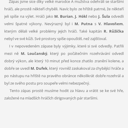
Zápas jsme sice díky velké marodce A mužstva odehráli se staršími
hráči, ale prostě někteří chyběli. Navíc bylo ze hřiště patrné, že někteří
jeli spíše na výlet. Hráči jako
M. Burian
,
J. Hókl
nebo
J. Šula
odvedli
velmi špatné výkony. Nevýrazný byl i
M. Putna
s
V. Hlavoňem
,
kterým dělali velké problémy jejich hráči. Také kapitán
R. Růžička
nebyl ve své kůži. Své prostory spíše opouštěl, než zajišťoval.
I v nepovedeném zápase byly výjimky, které si své odvedly. Patřili
mezi ně
M. Loučanský
, který po počátečním rozehrávání odvedl
dobrý výkon, ale který 10 minut před konce zhatilo zranění kolene, a
dobře se uvedl
M. Dufek
, který rovněž zaskakoval za chybějící hráče a
po nástupu na hřiště na pravého obránce několikrát dobře rozehrál a
byl ze svého postu pro soupeře velmi nebezpečný.
Tento zápas prostě musíme hodit za hlavu a vrátit se ke své hře,
založené na mladších hráčích dirigovaných pár staršími.