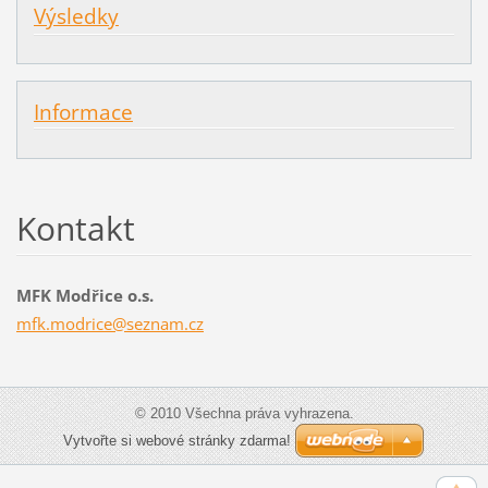
Výsledky
Informace
Kontakt
MFK Modřice o.s.
mfk.modr
ice@sezn
am.cz
© 2010 Všechna práva vyhrazena.
Vytvořte si webové stránky zdarma!