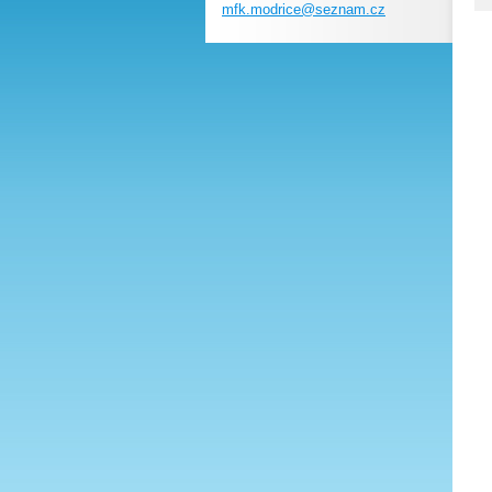
mfk.modr
ice@sezn
am.cz