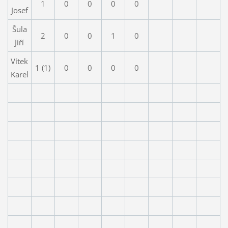
1
0
0
0
0
Josef
Šula
2
0
0
1
0
Jiří
Vítek
1 (1)
0
0
0
0
Karel