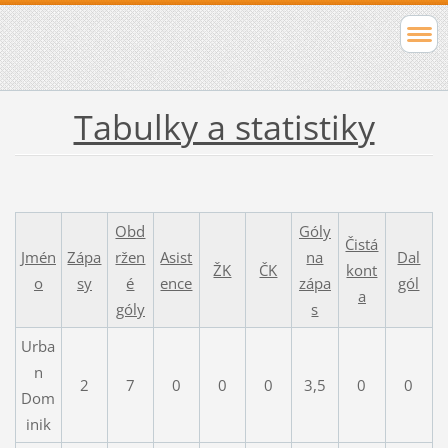
Tabulky a statistiky
Obd
Góly
Čistá
Jmén
Zápa
ržen
Asist
na
Dal
ŽK
ČK
kont
o
sy
é
ence
zápa
gól
a
góly
s
Urba
n
2
7
0
0
0
3,5
0
0
Dom
inik