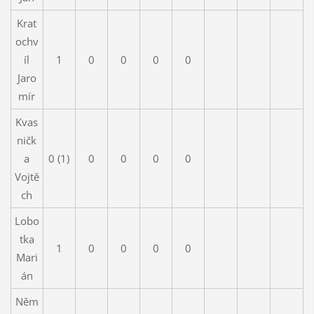
Krat
ochv
íl
1
0
0
0
0
Jaro
mír
Kvas
ničk
a
0 (1)
0
0
0
0
Vojtě
ch
Lobo
tka
1
0
0
0
0
Mari
án
Něm