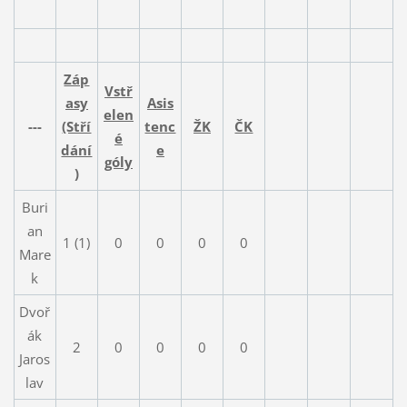
Záp
Vstř
asy
Asis
elen
---
(Stří
tenc
ŽK
ČK
é
dání
e
góly
)
Buri
an
1 (1)
0
0
0
0
Mare
k
Dvoř
ák
2
0
0
0
0
Jaros
lav