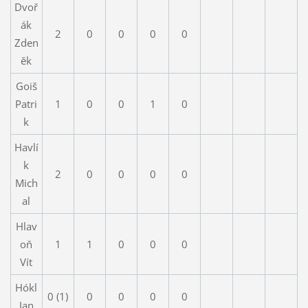
Dvoř
ák
2
0
0
0
0
Zden
ěk
Goiš
Patri
1
0
0
1
0
k
Havlí
k
2
0
0
0
0
Mich
al
Hlav
oň
1
1
0
0
0
Vít
Hókl
0 (1)
0
0
0
0
Jan