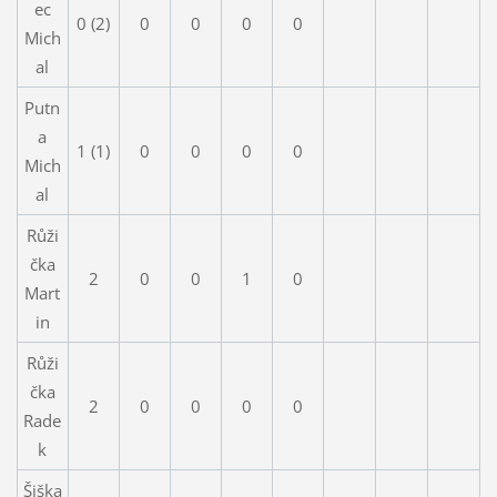
ec
0 (2)
0
0
0
0
Mich
al
Putn
a
1 (1)
0
0
0
0
Mich
al
Růži
čka
2
0
0
1
0
Mart
in
Růži
čka
2
0
0
0
0
Rade
k
Šiška