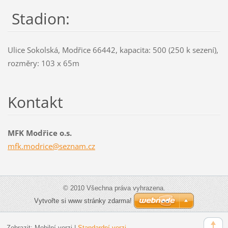
Stadion:
Ulice Sokolská, Modřice 66442, kapacita: 500 (250 k sezení),
rozměry: 103 x 65m
Kontakt
MFK Modřice o.s.
mfk.modr
ice@sezn
am.cz
© 2010 Všechna práva vyhrazena.
Vytvořte si www stránky zdarma!
Zobrazit:
Mobilní verzi
|
Standardní verzi