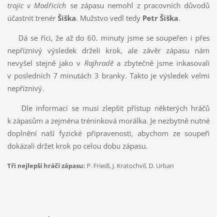
trojic v Modřicích
se zápasu nemohl z pracovních důvodů
účastnit trenér
Šiška
. Mužstvo vedl tedy
Petr Šiška
.
Dá se říci, že až do 60. minuty jsme se soupeřen i přes
nepříznivý výsledek drželi krok, ale závěr zápasu nám
nevyšel stejně jako v
Rajhradě
a zbytečně jsme inkasovali
v posledních 7 minutách 3 branky. Takto je výsledek velmi
nepříznivý.
Dle informací se musí zlepšit přístup některých hráčů
k zápasům a zejména tréninková morálka. Je nezbytně nutné
doplnění naší fyzické připravenosti, abychom ze soupeři
dokázali držet krok po celou dobu zápasu.
Tři nejlepší hráči zápasu:
P. Friedl, J. Kratochvíl, D. Urban