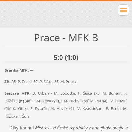
Prace - MFK B
5:0 (1:0)
Branka MFK:
---
ŽK:
35´ P. Friedl, 69´ P. Šiška, 86´ M. Putna
Sestava MFK:
D. Urban - M. Lobotka, P. Šiška (75´ M. Burian), R.
Růžička
(K)
(46´ P. Krakowczyk), J. Kratochvíl (66´ M. Putna) - V. Hlavoň
(56´ K. Vítek), Z. Dvořák, M. Havlík (61´ V. Kvasnička) - P. Friedl, M.
Růžička, J. Šula
Díky konání
Mistrovství České republiky v nohejbale dvojic a