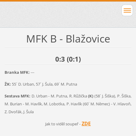
MFK B - Blažovice
0:3 (0:1)
Branka MFK:
---
ŽK:
55´ D. Urban, 57´ J. Šula, 69´ M. Putna
Sestava MFK:
D. Urban - M. Putna, R. Růžička
(K)
(58´ J. Šiška), P. Šiška,
M. Burian - M. Havlík, M. Lobotka, P. Havlík (60´ M. Němec) - V. Hlavoň,
Z. Dvořák, J. Šula
ZDE
Jak to viděl soupeř -