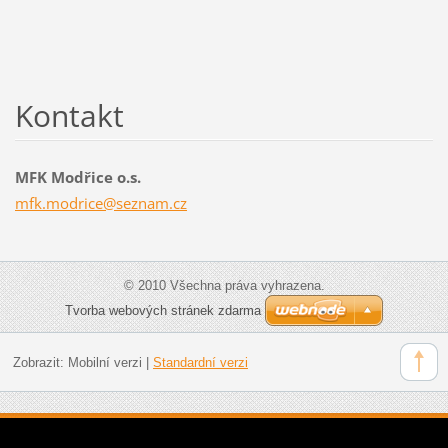
Kontakt
MFK Modřice o.s.
mfk.modr
ice@sezn
am.cz
© 2010 Všechna práva vyhrazena.
Tvorba webových stránek zdarma
Zobrazit:
Mobilní verzi
|
Standardní verzi