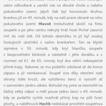
velmi odhodlaně a zamkli nás na dlouhé chvíle u našeho
pokutového území. Jejich tlak byl korunován druhou
brankou již ve 49. minutě, kdy na naší pravé obraně na rohu
pokutového území
Hlavoň
trestuhodně skočil na fintu
soupeře a po jeho centru nekrytý hráč hostí
Prchal
zasunul
míč do naší sítě. Od tohoto okamžiku to již byl souboj
hostujících útočníků s naším brankařem. Ten se blýskl
zejména v 59. minutě, kdy kryl hlavičku soupeře
z bezprostřední blízkosti a následně i jeho dorážku a v
rozmezí od 61. do 65. minuty kryl dva velmi nebezpečné
přímé kopy. Nakonec se mu podařilo odolávat až do konce
zápasu a již neinkasoval. Soupeř sice díky otevření naší
obrany stále hrozil, ale vyloženou šanci si vytvořil až
v samotném závěru utkání. Bohužel my jsme se nezmohli na
žádný velký odpor a měli pouze jednu šanci v 69. minutě,
kdy se podařilo rychle rozehrát přímý kop na půli hrací
plochy, a naběhnuvší
Havlík
nedokázal prostřelit soupeřova