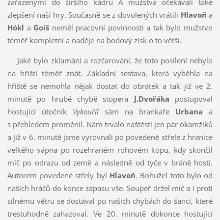
zařazenými do širšího kádru A mužstva očekávali také
zlepšení naší hry. Současně se z dovolených vrátili
Hlavoň
a
Hókl
a
Goiš
neměl pracovní povinnosti a tak bylo mužstvo
téměř kompletní a naděje na bodový zisk o to větší.
Jaké bylo zklamání a rozčarování, že toto posílení nebylo
na hřišti téměř znát. Základní sestava, která vyběhla na
hřiště se nemohla nějak dostat do obrátek a tak již ve 2.
minutě po hrubé chybě stopera
J.Dvořáka
postupoval
hostující útočník
Vykouřil
sám na brankaře
Urbana
a
s přehledem proměnil. Nám trvalo naštěstí jen pár okamžiků
a již v 6. minutě jsme vyrovnali po povedené střele z hranice
velkého vápna po rozehraném rohovém kopu, kdy skončil
míč po odrazu od země a následně od tyče v bráně hostí.
Autorem povedené střely byl
Hlavoň
. Bohužel toto bylo od
našich hráčů do konce zápasu vše. Soupeř držel míč a i proti
silnému větru se dostával po našich chybách do šancí, které
trestuhodně zahazoval. Ve 20. minutě dokonce hostující