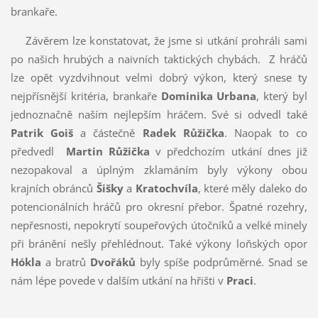
brankaře.
Závěrem lze konstatovat, že jsme si utkání prohráli sami
po našich hrubých a naivních taktických chybách. Z hráčů
lze opět vyzdvihnout velmi dobrý výkon, který snese ty
nejpřísnější kritéria, brankaře
Dominika Urbana
, který byl
jednoznačně naším nejlepším hráčem. Své si odvedl také
Patrik Goiš
a částečně
Radek Růžička
. Naopak to co
předvedl
Martin Růžička
v předchozím utkání dnes již
nezopakoval a úplným zklamáním byly výkony obou
krajních obránců
Šišky
a
Kratochvíla
, které měly daleko do
potencionálních hráčů pro okresní přebor. Špatné rozehry,
nepřesnosti, nepokrytí soupeřových útočníků a velké minely
při bránění nešly přehlédnout. Také výkony loňských opor
Hókla
a bratrů
Dvořáků
byly spíše podprůměrné. Snad se
nám lépe povede v dalším utkání na hřišti v
Praci
.