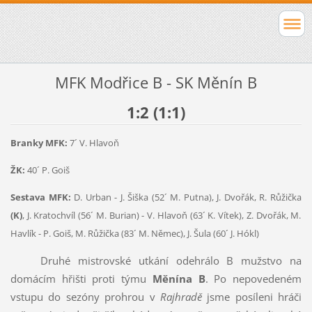
MFK Modřice B - SK Měnín B
1:2 (1:1)
Branky MFK:
7´ V. Hlavoň
ŽK:
40´ P. Goiš
Sestava MFK:
D. Urban - J. Šiška (52´ M. Putna), J. Dvořák, R. Růžička
(K)
, J. Kratochvíl (56´ M. Burian) - V. Hlavoň (63´ K. Vítek), Z. Dvořák, M.
Havlík - P. Goiš, M. Růžička (83´ M. Němec), J. Šula (60´ J. Hókl)
Druhé mistrovské utkání odehrálo B mužstvo na
domácím hřišti proti týmu
Měnína B
. Po nepovedeném
vstupu do sezóny prohrou v
Rajhradě
jsme posíleni hráči