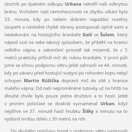
útočník po špatném odkopu
Urbana
netrefil naši odkrytou
bránu. Vrcholem naší nemohoucnosti ve zbytku utkání byla
33. minuta, kdy po našem dobrém napadání rozehry
soupeře a následné chybě obrany postupovali úplně sami a
neatakováni na hostujícího brankáře
Goiš
se
Šulem
, který
nájezd vzal na sebe takový způsobem, že přiběhl na hranici
velkého vápna a zakončení provedl tak mizerně, že z 5
metrů prakticky přihrál míč do rukou brankáře. V první půli
jsme se silnou podporou větru ještě zahrozili ve 44. minutě,
kdy po závaru před hostující svatyní po rohovém kopu nebyl
schopen
Martin Růžička
dopravit míč do sítě z hranice
malého vápna. Od naší neproměněné tutovky už na hřišti na
dlouhé chvíle bylo pouze jedno družstvo a to hostí. Ještě
v prvním poločase se dvakrát vyznamenal
Urban
, když
nejdříve ve 37. minutě hasil hrubku
Šišky
a minutu na to
vytěsnil tvrdou střelu z 30 metrů na roh.
Do druhého poločasu hosté s podporou větru nastoupili