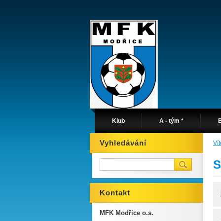
Klub
A - tým *
B
Vyhledávání
Ví
S
Kontakt
MFK Modřice o.s.