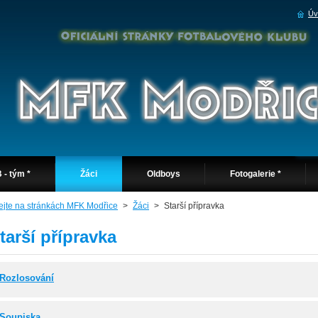
Úv
 - tým *
Žáci
Oldboys
Fotogalerie *
tejte na stránkách MFK Modřice
>
Žáci
>
Starší přípravka
tarší přípravka
Rozlosování
Soupiska