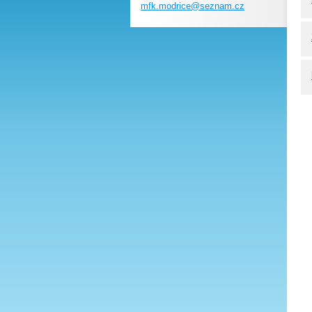
mfk.modr
ice@sezn
am.cz