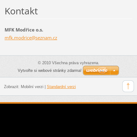
Kontakt
MFK Modřice o.s.
mfk.modr
ice@sezn
am.cz
© 2010 Všechna práva vyhrazena.
Vytvořte si webové stránky zdarma!
Zobrazit:
Mobilní verzi
|
Standardní verzi