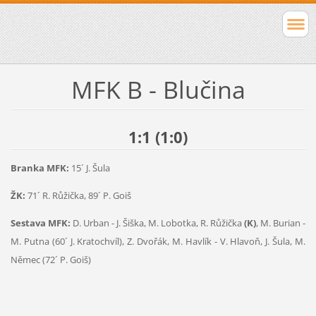
MFK B - Blučina
1:1 (1:0)
Branka MFK:
15´ J. Šula
ŽK:
71´ R. Růžička, 89´ P. Goiš
Sestava MFK:
D. Urban - J. Šiška, M. Lobotka, R. Růžička
(K)
, M. Burian -
M. Putna (60´ J. Kratochvíl), Z. Dvořák, M. Havlík - V. Hlavoň, J. Šula, M.
Němec (72´ P. Goiš)