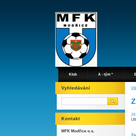
Klub
A - tým *
B
Vyhledávání
Ví
Z
28
Kontakt
Ut
MFK Modřice o.s.
Zp