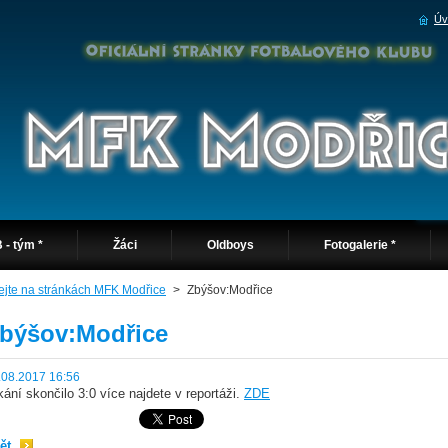
Úv
 - tým *
Žáci
Oldboys
Fotogalerie *
tejte na stránkách MFK Modřice
>
Zbýšov:Modřice
býšov:Modřice
.08.2017 16:56
kání skončilo 3:0 více najdete v reportáži.
ZDE
ět