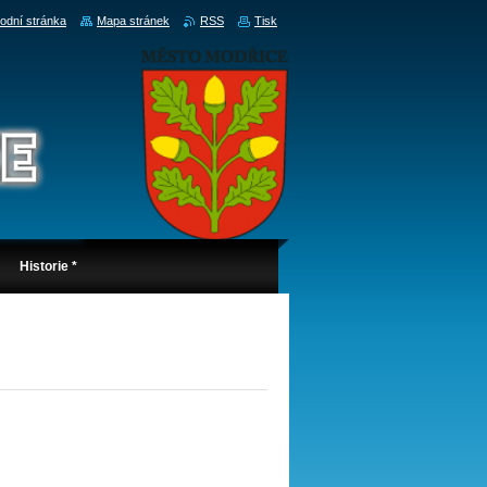
odní stránka
Mapa stránek
RSS
Tisk
Historie *