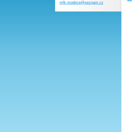
mfk.modr
ice@sezn
am.cz