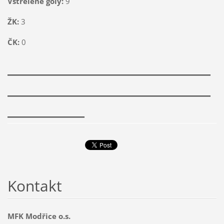
Vstřelené góly:
9
ŽK:
3
ČK:
0
_____________________________
_____________________________
___________
Kontakt
MFK Modřice o.s.