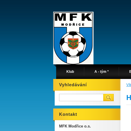
Klub
A - tým *
B
Vyhledávání
Ví
H
Kontakt
MFK Modřice o.s.