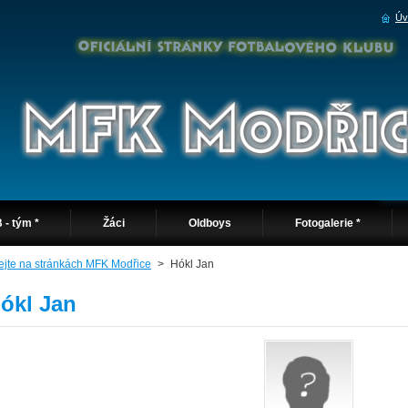
Úv
 - tým *
Žáci
Oldboys
Fotogalerie *
tejte na stránkách MFK Modřice
>
Hókl Jan
ókl Jan