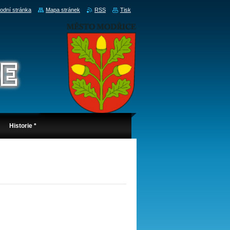
odní stránka
Mapa stránek
RSS
Tisk
Historie *