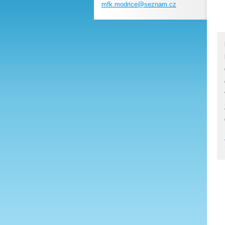
mfk.modr
ice@sezn
am.cz