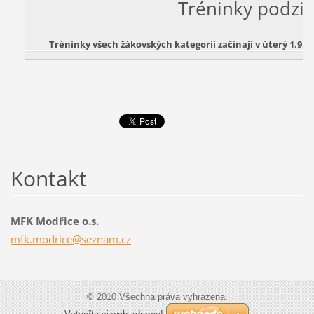
Tréninky podzi
Tréninky všech žákovských kategorií začínají v úterý 1.9.20
Kontakt
MFK Modřice o.s.
mfk.modr
ice@sezn
am.cz
© 2010 Všechna práva vyhrazena.