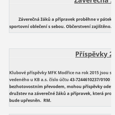
Záverečná žáků a přípravek proběhne v pátek 6.1
sportovní oblečení s sebou. Občerstvení zajištěno. 
Příspěvky 2
Klubové příspěvky MFK Modřice na rok 2015 jsou sp
vedeného u KB a.s. číslo účtu
43-7244610237/0100 d
bezhotovostním převodem, mohou příspěvky odevz
družstev na záverečné žáků a přípravek, která probě
bude upřesněn. RM.