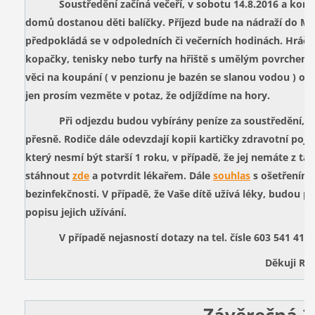
Soustředění začíná večeří, v sobotu 14.8.2016 a končí s
domů dostanou děti balíčky. Příjezd bude na nádraží do Mo
předpokládá se v odpoledních či večerních hodinách. Hráči
kopačky, tenisky nebo turfy na hřiště s umělým povrchem 
věci na koupání ( v penzionu je bazén se slanou vodou ) os
jen prosím vezměte v potaz, že odjíždíme na hory.
Při odjezdu budou vybírány peníze za soustředění, pr
přesně. Rodiče dále odevzdají kopii kartičky zdravotní poji
který nesmí být starší 1 roku, v případě, že jej nemáte z táb
stáhnout
zde
a potvrdit lékařem. Dále
souhlas
s ošetřením 
bezinfekčnosti. V případě, že Vaše dítě užívá léky, budou p
popisu jejich užívání.
V případě nejasností dotazy na tel. čísle 603 541 415.
Děkuji RM
Závěrečná 2