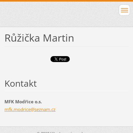
Růžička Martin
Kontakt
MFK Modřice o.s.
mfk.modr
ice@sezn
am.cz