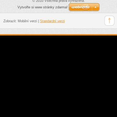
© 2010 Všechna práva vyhrazena.
Vytvořte si www stránky zdarma!
Zobrazit:
Mobilní verzi
|
Standardní verzi