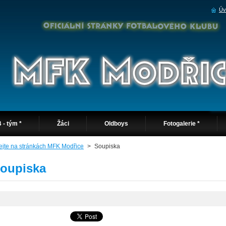
Úv
 - tým *
Žáci
Oldboys
Fotogalerie *
tejte na stránkách MFK Modřice
>
Soupiska
oupiska