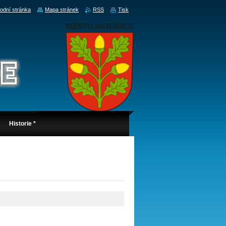
odní stránka
Mapa stránek
RSS
Tisk
Historie *