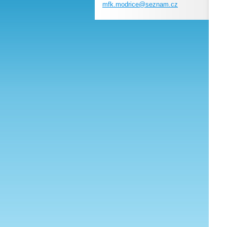
mfk.modr
ice@sezn
am.cz