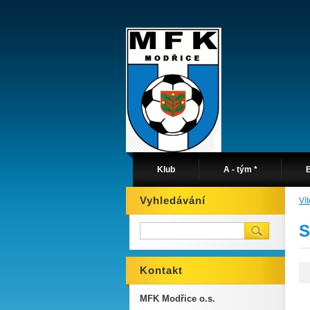
Klub
A - tým *
B
Vyhledávání
Ví
S
Kontakt
MFK Modřice o.s.