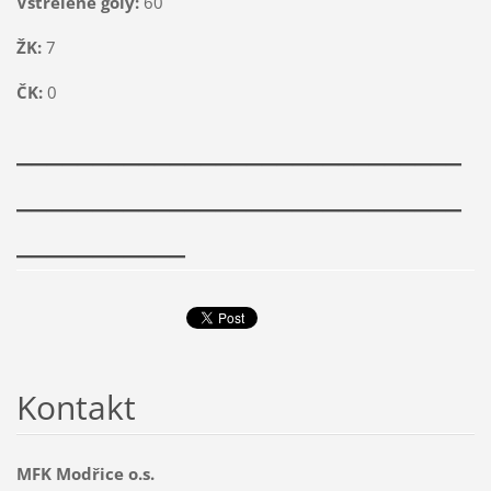
Vstřelené góly:
60
ŽK:
7
ČK:
0
_____________________________
_____________________________
___________
Kontakt
MFK Modřice o.s.