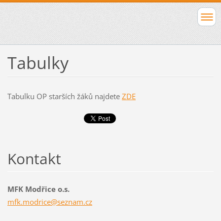
Tabulky
Tabulku OP starších žáků najdete
ZDE
Kontakt
MFK Modřice o.s.
mfk.modr
ice@sezn
am.cz