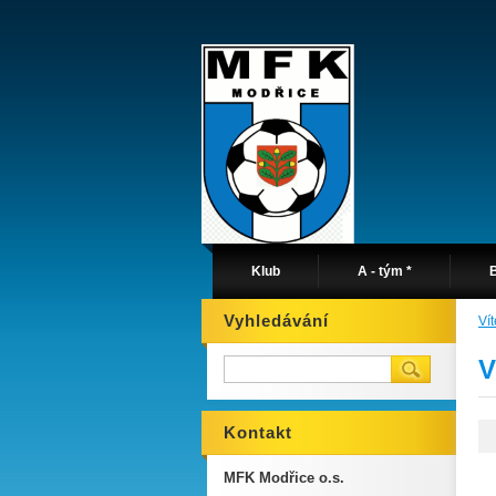
Klub
A - tým *
B
Vyhledávání
Ví
V
Kontakt
MFK Modřice o.s.