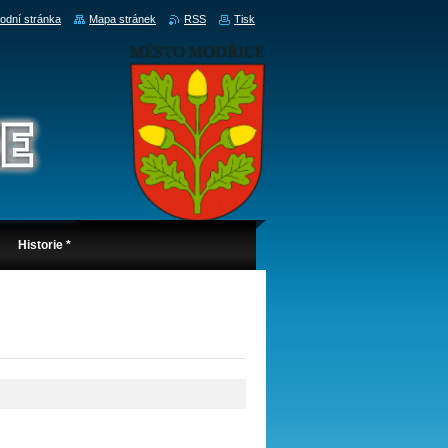
odní stránka
Mapa stránek
RSS
Tisk
Historie *