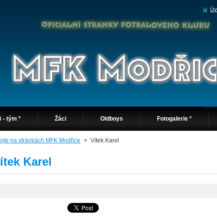
Úv
 - tým *
Žáci
Oldboys
Fotogalerie *
tejte na stránkách MFK Modřice
>
Vítek Karel
ítek Karel