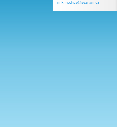
mfk.modr
ice@sezn
am.cz