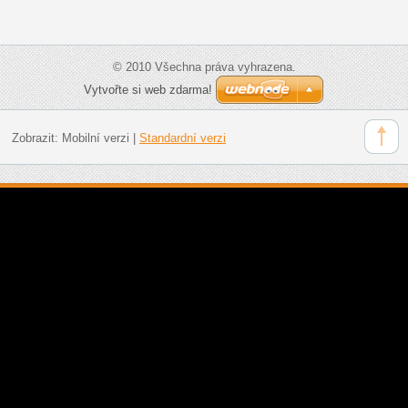
© 2010 Všechna práva vyhrazena.
Vytvořte si web zdarma!
Zobrazit:
Mobilní verzi
|
Standardní verzi