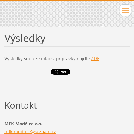
Výsledky
Výsledky soutěže mladší přípravky najdte
ZDE
Kontakt
MFK Modřice o.s.
mfk.modr
ice@sezn
am.cz